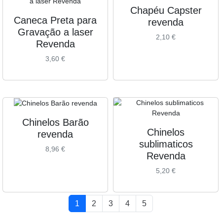
Chapéu Capster
Caneca Preta para
revenda
Gravação a laser
2,10
€
Revenda
3,60
€
Chinelos Barão
Chinelos
revenda
sublimaticos
8,96
€
Revenda
5,20
€
Page navigation
Current Page
Page
Page
Page
Page
1
2
3
4
5