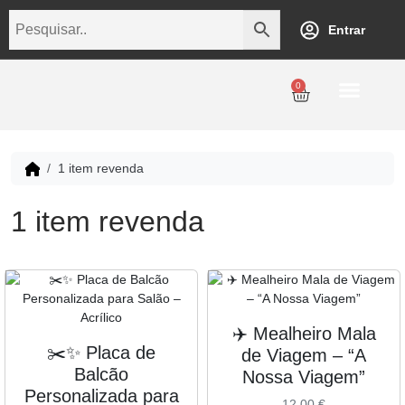
Entrar
0
Personalização
Datas Comemorativas
Temáticos
Empresarial
Revenda
1 item revenda
1 item revenda
✈️ Mealheiro Mala
✂️✨ Placa de
de Viagem – “A
Balcão
Nossa Viagem”
Personalizada para
12,00
€