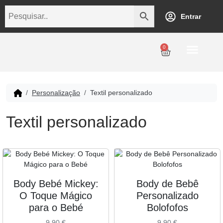
Entrar
0
Personalização
Datas Comemorativas
Temáticos
Empresarial
Revenda
Personalização
Textil personalizado
Textil personalizado
Body Bebé Mickey:
Body de Bebê
O Toque Mágico
Personalizado
para o Bebé
Bolofofos
9,90
€
9,90
€