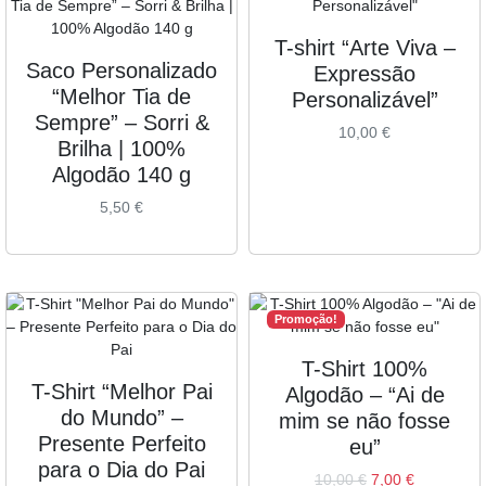
T-shirt “Arte Viva –
Saco Personalizado
Expressão
“Melhor Tia de
Personalizável”
Sempre” – Sorri &
10,00
€
Brilha | 100%
Algodão 140 g
5,50
€
Promoção!
T-Shirt 100%
T-Shirt “Melhor Pai
Algodão – “Ai de
do Mundo” –
mim se não fosse
Presente Perfeito
eu”
para o Dia do Pai
10,00
€
7,00
€