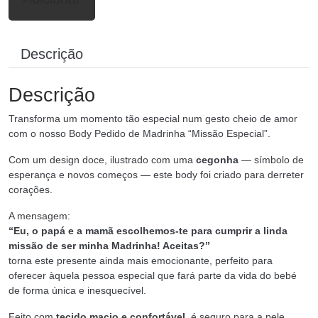
Descrição
Descrição
Transforma um momento tão especial num gesto cheio de amor
com o nosso Body Pedido de Madrinha “Missão Especial”.
Com um design doce, ilustrado com uma
cegonha
— símbolo de
esperança e novos começos — este body foi criado para derreter
corações.
A mensagem:
“Eu, o papá e a mamã escolhemos-te para cumprir a linda
missão de ser minha Madrinha! Aceitas?”
torna este presente ainda mais emocionante, perfeito para
oferecer àquela pessoa especial que fará parte da vida do bebé
de forma única e inesquecível.
Feito com
tecido macio e confortável
, é seguro para a pele