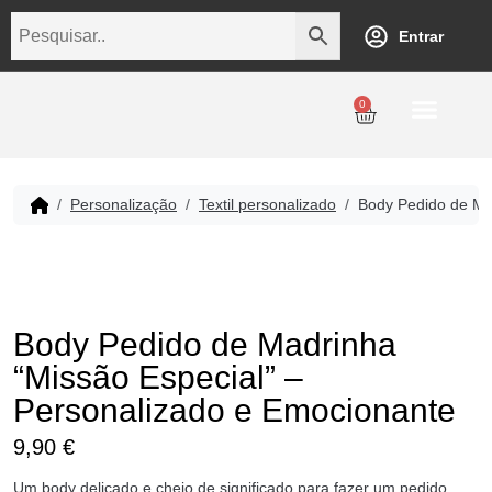
Entrar
0
Personalização
Datas Comemorativas
Temáticos
Empresarial
Revenda
Personalização
Textil personalizado
Body Pedido de Ma
Body Pedido de Madrinha
“Missão Especial” –
Personalizado e Emocionante
9,90
€
Um body delicado e cheio de significado para fazer um pedido