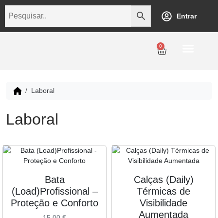
Entrar
0
Personalização
Datas Comemorativas
Temáticos
Empresarial
Revenda
Laboral
Laboral
Bata
Calças (Daily)
(Load)Profissional –
Térmicas de
Proteção e Conforto
Visibilidade
Aumentada
15,00
€