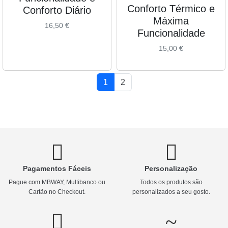
Conforto Térmico e
Conforto Diário
Máxima
16,50
€
Funcionalidade
15,00
€
Page navigation
Current Page
Page
1
2
Pagamentos Fáceis
Personalização
Pague com MBWAY, Multibanco ou
Todos os produtos são
Cartão no Checkout.
personalizados a seu gosto.