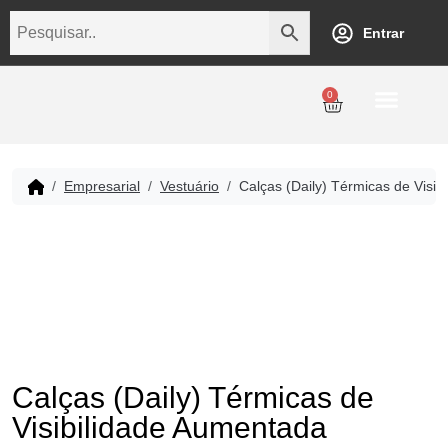
Entrar
0
Personalização
Datas Comemorativas
Temáticos
Empresarial
Revenda
Empresarial
Vestuário
Calças (Daily) Térmicas de Visi
Calças (Daily) Térmicas de
Visibilidade Aumentada