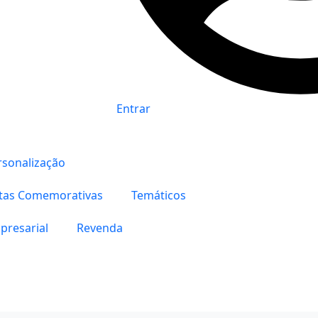
Entrar
0,00
€
rsonalização
0
tas Comemorativas
Temáticos
presarial
Revenda