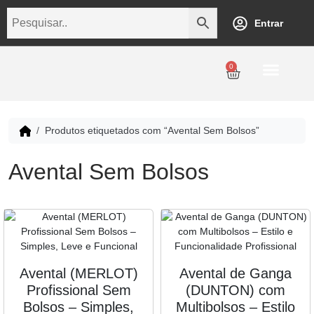
Entrar
0
Personalização
Datas Comemorativas
Temáticos
Empresarial
Revenda
Produtos etiquetados com “Avental Sem Bolsos”
Avental Sem Bolsos
Avental (MERLOT)
Avental de Ganga
Profissional Sem
(DUNTON) com
Bolsos – Simples,
Multibolsos – Estilo