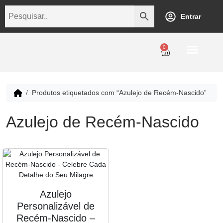
Entrar
0
Personalização
Datas Comemorativas
Temáticos
Empresarial
Revenda
Produtos etiquetados com “Azulejo de Recém-Nascido”
Azulejo de Recém-Nascido
Azulejo
Personalizável de
Recém-Nascido –