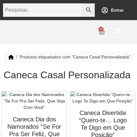
Entrar
0
Personalização
Datas Comemorativas
Temáticos
Empresarial
Revenda
Produtos etiquetados com “Caneca Casal Personalizada”
Caneca Casal Personalizada
Caneca Divertida
Caneca Dia dos
“Quero-te… Logo
Namorados “Se For
Te Digo em Que
Pra Ser Feliz, Que
Posição”