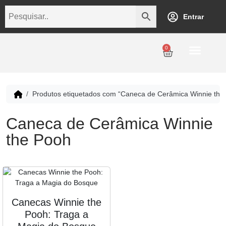
Entrar
0
Personalização
Datas Comemorativas
Temáticos
Empresarial
Revenda
Produtos etiquetados com “Caneca de Cerâmica Winnie the
Caneca de Cerâmica Winnie
the Pooh
Canecas Winnie the
Pooh: Traga a