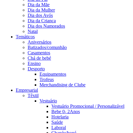
Dia da Mãe
Dia da Mulher
Dia dos Avós
Dia da Criança
Dia dos Namorados
Natal
Temáticos
Aniversários
Batizados/comunhão
Casamentos
Chá de bebé
Ensino
Desporto
Equipamentos
Trofeus
Merchandising de Clube
Empresarial
Têxtil
Vestuário
Vestuário Promocional / Personalizável
Bebe 0- 2Anos
Hotelaria
Saúde
Laboral
Chapéu/boné