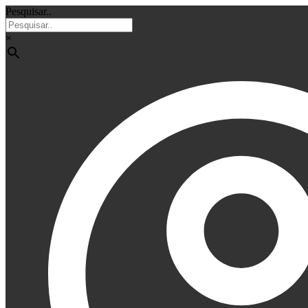
Pesquisar..
×