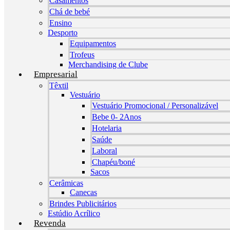
Casamentos
Chá de bebé
Ensino
Desporto
Equipamentos
Trofeus
Merchandising de Clube
Empresarial
Têxtil
Vestuário
Vestuário Promocional / Personalizável
Bebe 0- 2Anos
Hotelaria
Saúde
Laboral
Chapéu/boné
Sacos
Cerâmicas
Canecas
Brindes Publicitários
Estúdio Acrílico
Revenda