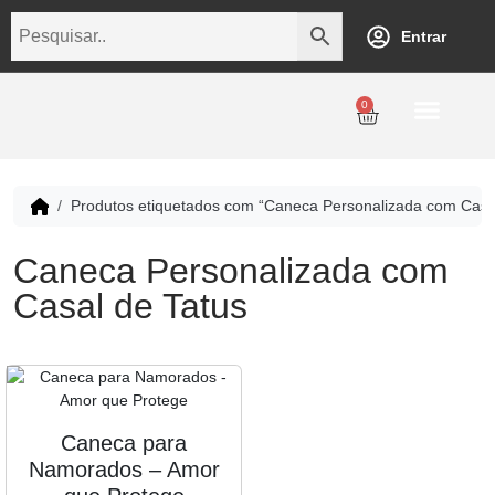
Entrar
0
Personalização
Datas Comemorativas
Temáticos
Empresarial
Revenda
Produtos etiquetados com “Caneca Personalizada com Casal
Caneca Personalizada com
Casal de Tatus
Caneca para
Namorados – Amor