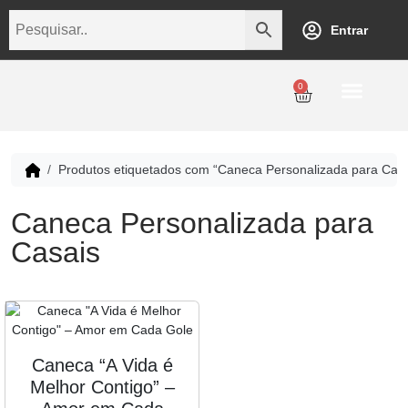
Entrar
0
Personalização
Datas Comemorativas
Temáticos
Empresarial
Revenda
Produtos etiquetados com “Caneca Personalizada para Casa
Caneca Personalizada para
Casais
Caneca “A Vida é
Melhor Contigo” –