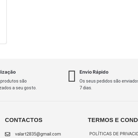
lização
Envio Rápido
 produtos são
Os seus pedidos são enviado
zados a seu gosto.
7 dias.
CONTACTOS
TERMOS E COND
POLÍTICAS DE PRIVACI
valart2835@gmail.com