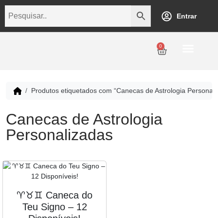
Entrar
0
Personalização
Datas Comemorativas
Temáticos
Empresarial
Revenda
Produtos etiquetados com “Canecas de Astrologia Personali
Canecas de Astrologia
Personalizadas
♈️♉️♊️ Caneca do
Teu Signo – 12