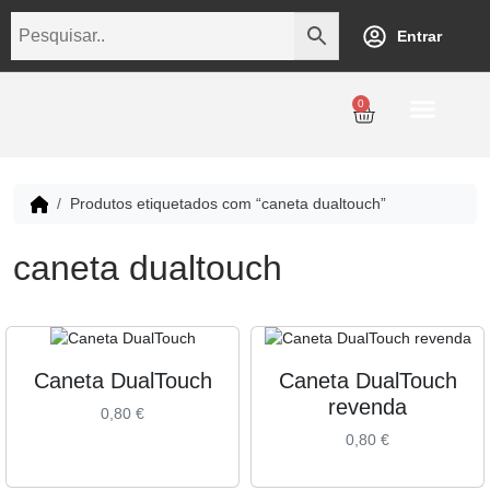
Entrar
0
Personalização
Datas Comemorativas
Temáticos
Empresarial
Revenda
Produtos etiquetados com “caneta dualtouch”
caneta dualtouch
Caneta DualTouch
Caneta DualTouch
revenda
0,80
€
0,80
€