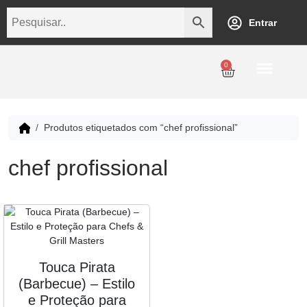
Entrar
0
Personalização
Datas Comemorativas
Temáticos
Empresarial
Revenda
Produtos etiquetados com “chef profissional”
chef profissional
Touca Pirata
(Barbecue) – Estilo
e Proteção para