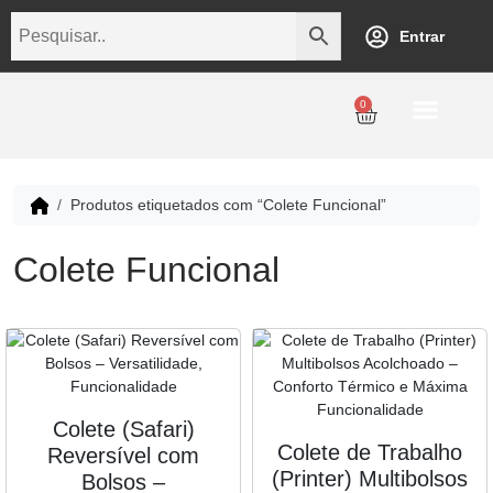
Entrar
0
Personalização
Datas Comemorativas
Temáticos
Empresarial
Revenda
Produtos etiquetados com “Colete Funcional”
Colete Funcional
Colete (Safari)
Colete de Trabalho
Reversível com
(Printer) Multibolsos
Bolsos –