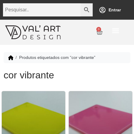
Entrar
0
Personalização
Datas Comemorativas
Temáticos
Empresarial
Revenda
Produtos etiquetados com “cor vibrante”
cor vibrante