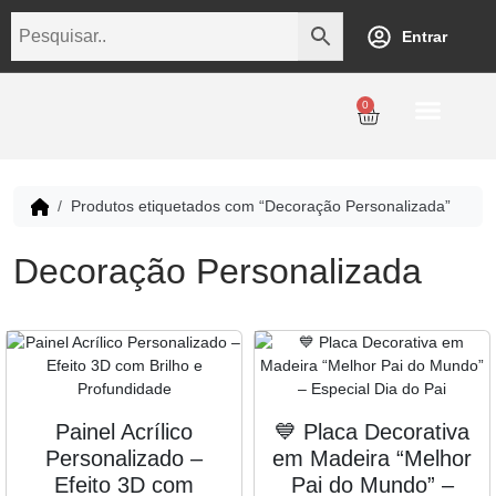
Entrar
0
Personalização
Datas Comemorativas
Temáticos
Empresarial
Revenda
Produtos etiquetados com “Decoração Personalizada”
Decoração Personalizada
Painel Acrílico
💙 Placa Decorativa
Personalizado –
em Madeira “Melhor
Efeito 3D com
Pai do Mundo” –