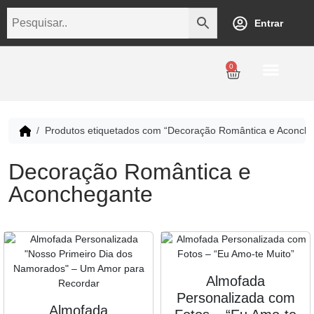
Entrar
0
Personalização
Datas Comemorativas
Temáticos
Empresarial
Revenda
Produtos etiquetados com “Decoração Romântica e Aconch
Decoração Romântica e
Aconchegante
Almofada
Personalizada com
Almofada