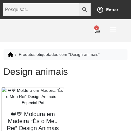
Entrar
0
Personalização
Datas Comemorativas
Temáticos
Empresarial
Revenda
Produtos etiquetados com “Design animais”
Design animais
👑💙 Moldura em
Madeira “És o Meu
Rei” Design Animais