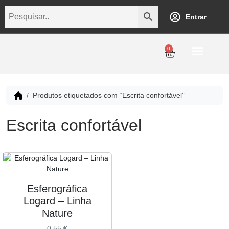
Entrar
0
Personalização
Datas Comemorativas
Temáticos
Empresarial
Revenda
Produtos etiquetados com “Escrita confortável”
Escrita confortável
Esferográfica
Logard – Linha
Nature
0,55
€