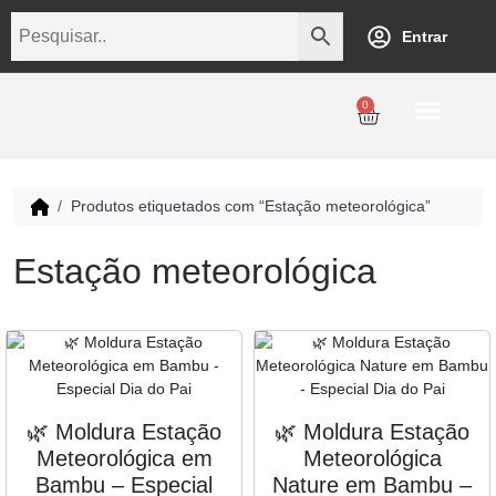
Entrar
0
Personalização
Datas Comemorativas
Temáticos
Empresarial
Revenda
Produtos etiquetados com “Estação meteorológica”
Estação meteorológica
🌿 Moldura Estação
🌿 Moldura Estação
Meteorológica em
Meteorológica
Bambu – Especial
Nature em Bambu –