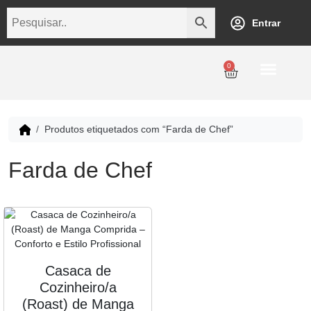
Entrar
0
Personalização
Datas Comemorativas
Temáticos
Empresarial
Revenda
Produtos etiquetados com “Farda de Chef”
Farda de Chef
Casaca de
Cozinheiro/a
(Roast) de Manga