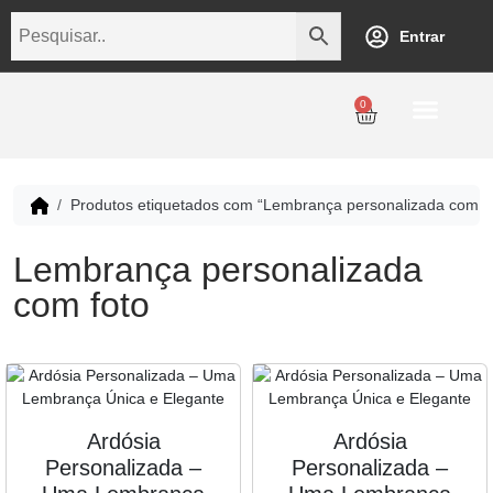
Entrar
0
Personalização
Datas Comemorativas
Temáticos
Empresarial
Revenda
Produtos etiquetados com “Lembrança personalizada com fo
Lembrança personalizada
com foto
Ardósia
Ardósia
Personalizada –
Personalizada –