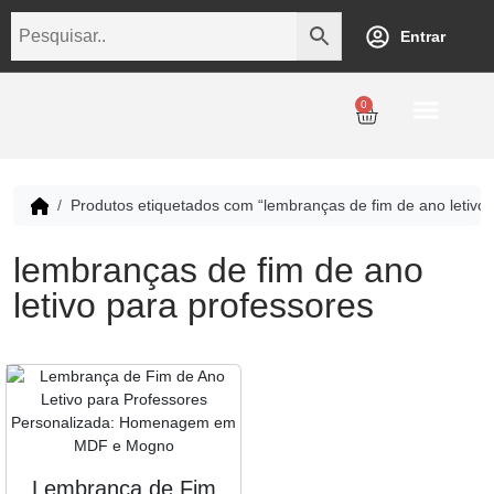
Entrar
0
Personalização
Datas Comemorativas
Temáticos
Empresarial
Revenda
Produtos etiquetados com “lembranças de fim de ano letivo 
lembranças de fim de ano
letivo para professores
Lembrança de Fim