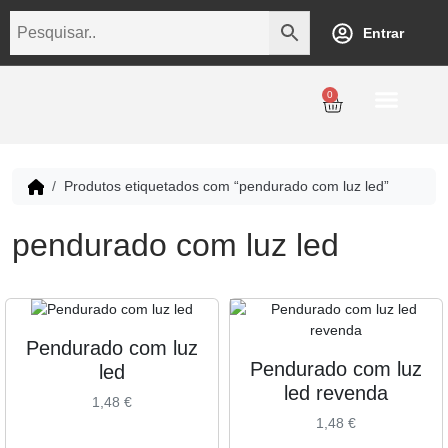
Entrar
0
Personalização
Datas Comemorativas
Temáticos
Empresarial
Revenda
Produtos etiquetados com “pendurado com luz led”
pendurado com luz led
Pendurado com luz
Pendurado com luz
led
led revenda
1,48
€
1,48
€