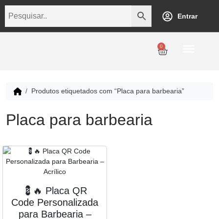
Entrar
0
Personalização
Datas Comemorativas
Temáticos
Empresarial
Revenda
Produtos etiquetados com “Placa para barbearia”
Placa para barbearia
💈🔥 Placa QR
Code Personalizada
para Barbearia –