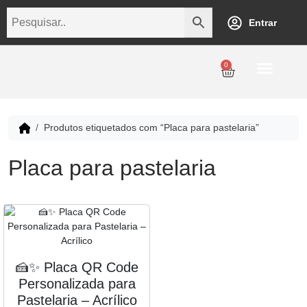
Entrar
0
Personalização
Datas Comemorativas
Temáticos
Empresarial
Revenda
Produtos etiquetados com “Placa para pastelaria”
Placa para pastelaria
🍰✨ Placa QR Code
Personalizada para
Pastelaria – Acrílico