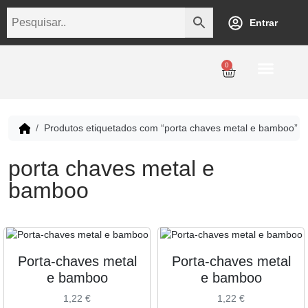
Entrar
0
Personalização
Datas Comemorativas
Temáticos
Empresarial
Revenda
Produtos etiquetados com “porta chaves metal e bamboo”
porta chaves metal e
bamboo
Porta-chaves metal
Porta-chaves metal
e bamboo
e bamboo
1,22
€
1,22
€