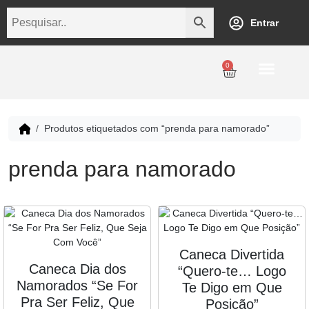
Entrar
0
Personalização
Datas Comemorativas
Temáticos
Empresarial
Revenda
Produtos etiquetados com “prenda para namorado”
prenda para namorado
Caneca Divertida
Caneca Dia dos
“Quero-te… Logo
Namorados “Se For
Te Digo em Que
Pra Ser Feliz, Que
Posição”