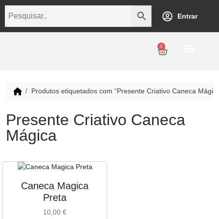
Entrar
0
Personalização
Datas Comemorativas
Temáticos
Empresarial
Revenda
Produtos etiquetados com “Presente Criativo Caneca Mágic
Presente Criativo Caneca
Mágica
Caneca Magica
Preta
10,00
€