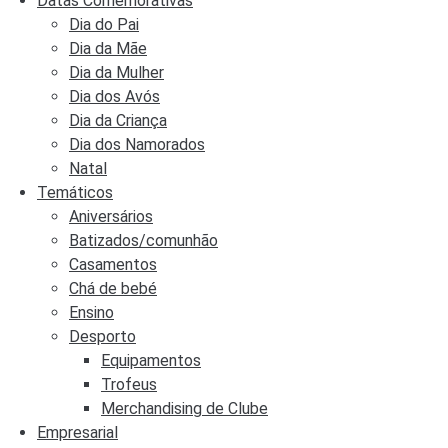
Datas Comemorativas
Dia do Pai
Dia da Mãe
Dia da Mulher
Dia dos Avós
Dia da Criança
Dia dos Namorados
Natal
Temáticos
Aniversários
Batizados/comunhão
Casamentos
Chá de bebé
Ensino
Desporto
Equipamentos
Trofeus
Merchandising de Clube
Empresarial