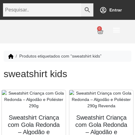
Entrar
0
Personalização
Datas Comemorativas
Temáticos
Empresarial
Revenda
Produtos etiquetados com “sweatshirt kids”
sweatshirt kids
Sweatshirt Criança
Sweatshirt Criança
com Gola Redonda
com Gola Redonda
– Algodão e
– Algodão e