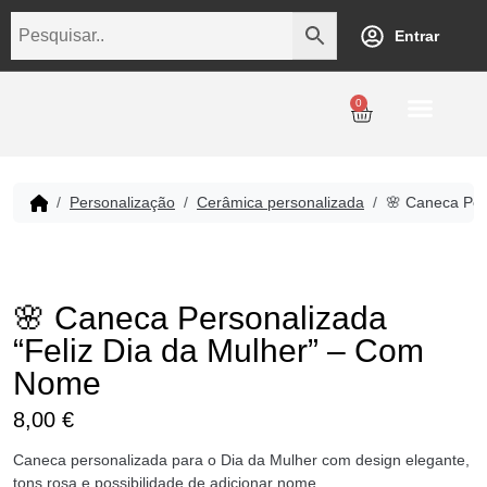
Entrar
0
Personalização
Datas Comemorativas
Temáticos
Empresarial
Revenda
Personalização
Cerâmica personalizada
🌸 Caneca Per
🌸 Caneca Personalizada
“Feliz Dia da Mulher” – Com
Nome
8,00
€
Caneca personalizada para o Dia da Mulher com design elegante,
tons rosa e possibilidade de adicionar nome.