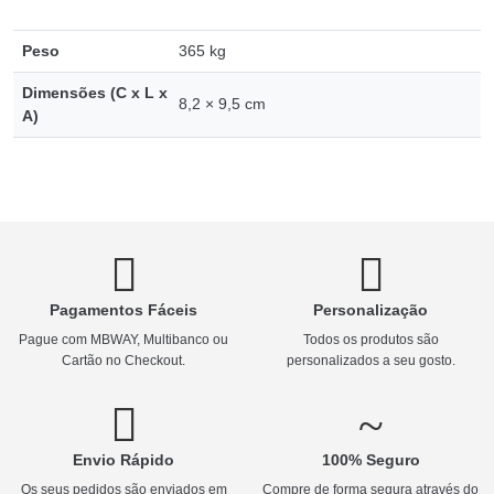
Peso
365 kg
Dimensões (C x L x
8,2 × 9,5 cm
A)
Pagamentos Fáceis
Personalização
Pague com MBWAY, Multibanco ou
Todos os produtos são
Cartão no Checkout.
personalizados a seu gosto.
Envio Rápido
100% Seguro
Os seus pedidos são enviados em
Compre de forma segura através do