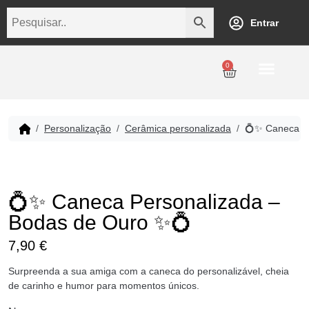
Entrar
0
Personalização
Datas Comemorativas
Temáticos
Empresarial
Revenda
Personalização
Cerâmica personalizada
💍✨ Caneca P
💍✨ Caneca Personalizada –
Bodas de Ouro ✨💍
7,90
€
Surpreenda a sua amiga com a caneca do personalizável, cheia
de carinho e humor para momentos únicos.