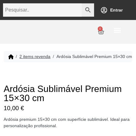
Entrar
0
Personalização
Datas Comemorativas
Temáticos
Empresarial
Revenda
2 items revenda
Ardósia Sublimável Premium 15×30 cm
Ardósia Sublimável Premium
15×30 cm
10,00
€
Ardósia premium 15×30 cm com superfície sublimável. Ideal para
personalização profissional.