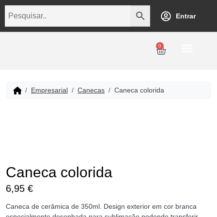
Entrar
0
Personalização
Datas Comemorativas
Temáticos
Empresarial
Revenda
Empresarial
Canecas
Caneca colorida
Caneca colorida
6,95
€
Caneca de cerâmica de 350ml. Design exterior em cor branca
especialmente desenhada para sublimação podendo transferir