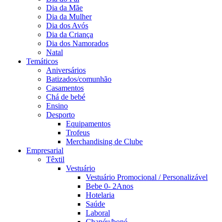
Dia da Mãe
Dia da Mulher
Dia dos Avós
Dia da Criança
Dia dos Namorados
Natal
Temáticos
Aniversários
Batizados/comunhão
Casamentos
Chá de bebé
Ensino
Desporto
Equipamentos
Trofeus
Merchandising de Clube
Empresarial
Têxtil
Vestuário
Vestuário Promocional / Personalizável
Bebe 0- 2Anos
Hotelaria
Saúde
Laboral
Chapéu/boné