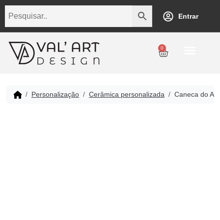
Entrar
0
Personalização
Datas Comemorativas
Temáticos
Empresarial
Revenda
Personalização
Cerâmica personalizada
Caneca do Amig