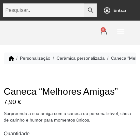
Entrar
0
Personalização
Datas Comemorativas
Temáticos
Empresarial
Revenda
Personalização
Cerâmica personalizada
Caneca “Melh
Caneca “Melhores Amigas”
7,90
€
Surpreenda a sua amiga com a caneca do personalizável, cheia
de carinho e humor para momentos únicos.
Quantidade