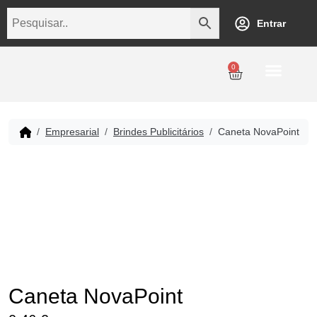
Entrar
0
Personalização
Datas Comemorativas
Temáticos
Empresarial
Revenda
Empresarial
Brindes Publicitários
Caneta NovaPoint
Caneta NovaPoint