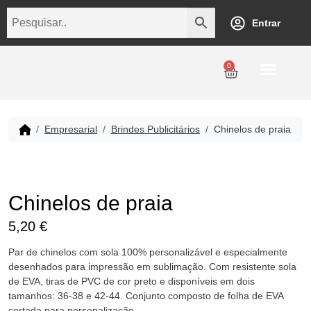
Entrar
0
Personalização
Datas Comemorativas
Temáticos
Empresarial
Revenda
Empresarial
Brindes Publicitários
Chinelos de praia
Chinelos de praia
5,20
€
Par de chinelos com sola 100% personalizável e especialmente
desenhados para impressão em sublimação. Com resistente sola
de EVA, tiras de PVC de cor preto e disponíveis em dois
tamanhos: 36-38 e 42-44. Conjunto composto de folha de EVA
cortada para personalização.