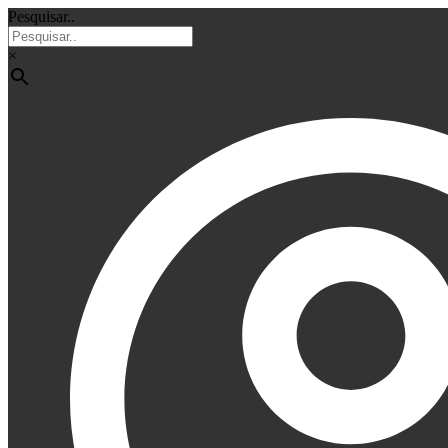
Pesquisar..
×