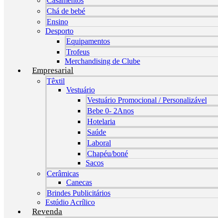
Casamentos
Chá de bebé
Ensino
Desporto
Equipamentos
Trofeus
Merchandising de Clube
Empresarial
Têxtil
Vestuário
Vestuário Promocional / Personalizável
Bebe 0- 2Anos
Hotelaria
Saúde
Laboral
Chapéu/boné
Sacos
Cerâmicas
Canecas
Brindes Publicitários
Estúdio Acrílico
Revenda