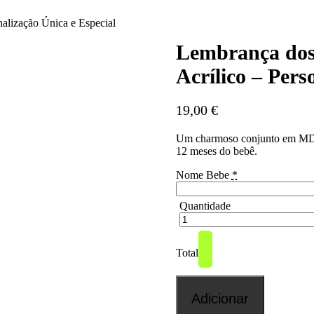
lização Única e Especial
Lembrança dos
Acrílico – Pers
19,00
€
Um charmoso conjunto em MDF e
12 meses do bebê.
Nome Bebe
*
Quantidade
Total
Adicionar