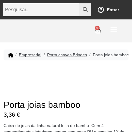
Entrar
0
Personalização
Datas Comemorativas
Temáticos
Empresarial
Revenda
Empresarial
Porta chaves Brindes
Porta joias bamboo
Porta joias bamboo
3,36
€
Caixa de joias da linha natural feita de bambu. Com 4
compartimentos interiores, tampa com pega PU e espelho 1X de