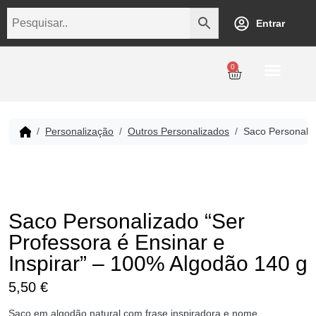
Entrar
0
Personalização
Datas Comemorativas
Temáticos
Empresarial
Revenda
Personalização
Outros Personalizados
Saco Personaliz
Saco Personalizado “Ser
Professora é Ensinar e
Inspirar” – 100% Algodão 140 g
5,50
€
Saco em algodão natural com frase inspiradora e nome