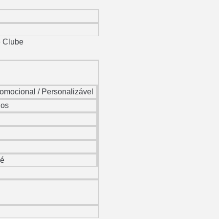
e Clube
romocional / Personalizável
nos
né