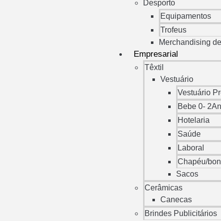
Desporto
Equipamentos
Trofeus
Merchandising d
Empresarial
Têxtil
Vestuário
Vestuário P
Bebe 0- 2A
Hotelaria
Saúde
Laboral
Chapéu/bo
Sacos
Cerâmicas
Canecas
Brindes Publicitários