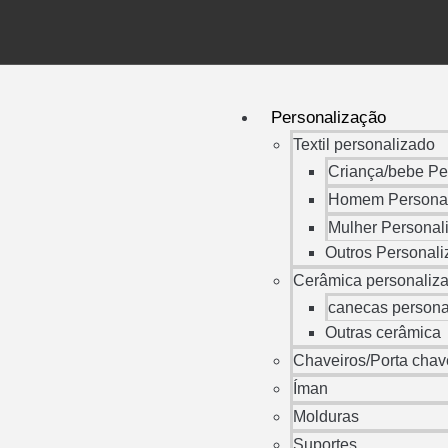
Personalização
Textil personalizado
Criança/bebe Pe
Homem Persona
Mulher Personal
Outros Personal
Cerâmica personaliz
canecas persona
Outras cerâmica
Chaveiros/Porta chav
Íman
Molduras
Suportes