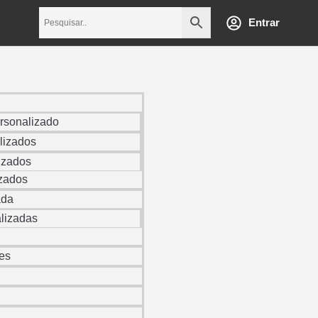
Entrar
rsonalizado
lizados
izados
izados
ada
lizadas
es