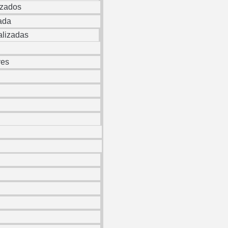
izados
ada
alizadas
ves