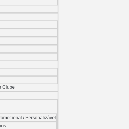
e Clube
romocional / Personalizável
nos